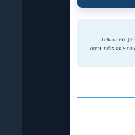
קפריסין מציעה 25+ נקודות צילום מובחרות: סלע אפרודיטה (זריחה/שקיעה), Blue Lagoon (אור צהריים), כפר Lefkara
 פאפוס. שעות אופטימליות: זריחה