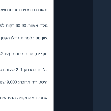
תאורה דרמטית בזריחה ושקי
גולדן אאוור: 60-90 דקות לפני שקיעה – הזמן הזהבי לצלמים.
גיוון נופי: למרות גודלו הקטן של האי (240 ק"מ), יש כאן 5
חוף ים, הרים גבוהים (עד 1,952 מטר), כפרים מסורתיים, אתרים ארכיאולוגיים, ומדבר חולי באקאמאס.
כל זה במרחק 1–2 שעות נסיעה.
היסטוריה ארוכה: 9,000 שנות יישוב.
אתרים מהתקופה המינואית, ר