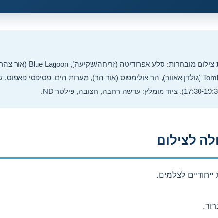
(אדריכלות), Tomb of the Kings (גולדן אאוור), הר אולימפוס (אור הר), מערות הים, פסיפסי
לה לצילום
ייחודיים לצלמים.
רור.