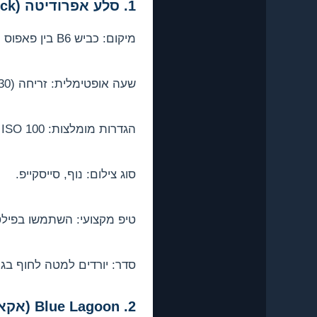
1. סלע אפרודיטה (Aphrodite's Rock) – פאפוס
מיקום: כביש B6 בין פאפוס ולימסול.
שעה אופטימלית: זריחה (6:00-7:30) או שקיעה (18:00-19:30).
הגדרות מומלצות: f/11, ISO 100, חצובה חיונית.
סוג צילום: נוף, סייסקייפ.
טיפ מקצועי: השתמשו בפילטר ND-1000 לחשיפה ארוכה – הים יראה חלק כמו 
סדר: יורדים למטה לחוף בגרם המדרגו
2. Blue Lagoon (אקאמאס)