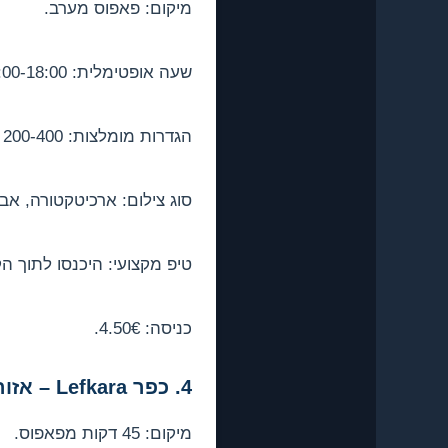
מיקום: פאפוס מערב.
שעה אופטימלית: 16:00-18:00 (האור החם נכנס לקברים).
הגדרות מומלצות: f/5.6, ISO 200-400, עדשה רחבה 14-24mm.
סוג צילום: ארכיטקטורה, א
טיפ מקצועי: היכנסו לתוך ה
כניסה: 4.50€.
4. כפר Lefkara – אזור לרנקה
מיקום: 45 דקות מפאפוס.