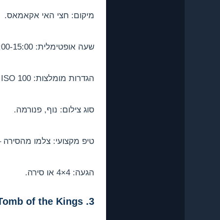
מיקום: חצי האי אקאמאס.
שעה אופטימלית: 11:00-15:00 (הצבע הכחול-טורקיז במלוא תפארתו).
הגדרות מומלצות: f/8, ISO 100, פילטר CPL חיוני.
סוג צילום: נוף, פנורמה.
טיפ מקצועי: צלמו מהסירה 
הגעה: 4×4 או סירה.
3. Tomb of the Kings – פאפוס