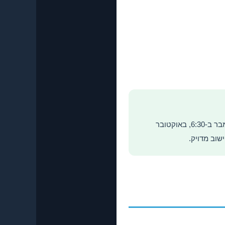
תכננו את הצילומים לפי שעון הזריחה והשקיעה – לא לפי הזמן הנוח לכם. הזריחה בקפריסין ב-ספטמבר ב-6:30, באוקטובר