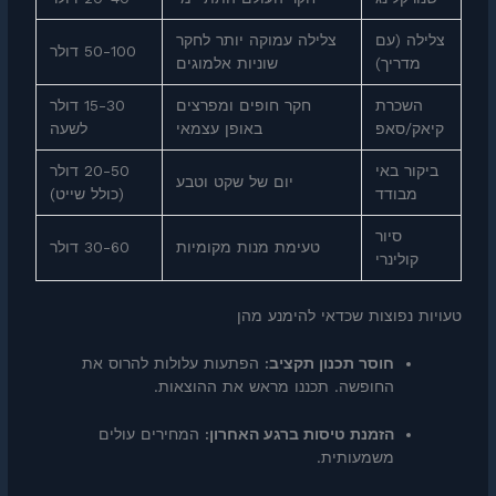
צלילה (עם
צלילה עמוקה יותר לחקר
50-100 דולר
מדריך)
שוניות אלמוגים
השכרת
חקר חופים ומפרצים
15-30 דולר
קיאק/סאפ
באופן עצמאי
לשעה
ביקור באי
20-50 דולר
יום של שקט וטבע
מבודד
(כולל שייט)
סיור
טעימת מנות מקומיות
30-60 דולר
קולינרי
טעויות נפוצות שכדאי להימנע מהן
חוסר תכנון תקציב:
הפתעות עלולות להרוס את
החופשה. תכננו מראש את ההוצאות.
הזמנת טיסות ברגע האחרון:
המחירים עולים
משמעותית.