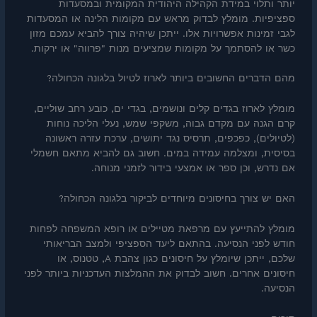
יותר ותלוי במידת הקהילה היהודית המקומית ובמסעדות
ספציפיות. מומלץ לבדוק מראש עם מקומות הלינה או המסעדות
לגבי זמינות אפשרויות אלו. ייתכן שיהיה צורך להביא עמכם מזון
כשר או להסתמך על מקומות שמציעים מנות "פרווה" או ירקות.
מהם הדברים החשובים ביותר לארוז לטיול בלגונה הכחולה?
מומלץ לארוז בגדים קלים ונושמים, בגדי ים, כובע רחב שוליים,
קרם הגנה עם מקדם גבוה, משקפי שמש, נעלי הליכה נוחות
(לטיולים), כפכפים, תרסיס נגד יתושים, ערכת עזרה ראשונה
בסיסית, ומצלמה עמידה במים. חשוב גם להביא מתאם חשמלי
אם נדרש, וכן ספר או אמצעי בידור לזמני מנוחה.
האם יש צורך בחיסונים מיוחדים לביקור בלגונה הכחולה?
מומלץ להתייעץ עם מרפאת מטיילים או רופא המשפחה לפחות
חודש לפני הנסיעה. בהתאם ליעד הספציפי ולמצב הבריאותי
שלכם, ייתכן שיומלץ על חיסונים כגון צהבת A, טטנוס, או
חיסונים אחרים. חשוב לבדוק את ההמלצות העדכניות ביותר לפני
הנסיעה.