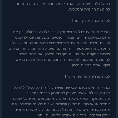
בטיול בלתי נשכח זה. בשנת 2026, תכנון מדויק הוא המפתח
לחופשה חלומית וחסכונית.
למי מיועד המדריך הזה?
מדריך זה מיועד לכל מי שמתכנן לבקר בלגונה הכחולה, בין אם
אתם מטיילים יחידים, זוגות רומנטיים, משפחות עם ילדים, או
קבוצת חברים. הוא מיועד למי שמחפש מידע מפורט ומעשי על
התקציב הדרוש, אפשרויות השייט, האטרקציות המרכזיות, וטיפים
שיעזרו למקסם את החוויה תוך כדי חיסכון. אם אתם רוצים
להימנע מהפתעות לא נעימות ולתכנן את הטיול שלכם בראש
שקט, אתם במקום הנכון.
למי המדריך הזה אינו מיועד?
מדריך זה אינו מיועד למי שמחפש חבילות "הכל כלול" ללא כל
דאגות, או למי שאינו מעוניין להתעמק בפרטי התקציב
והלוגיסטיקה. הוא גם לא מתאים למי שמחפש מידע על יעדים
אחרים או אטרקציות שאינן קשורות ישירות ללגונה הכחולה. אם
אתם מעדיפים להשאיר את כל תכנוני הטיול למומחים אחרים,
ייתכן שתמצאו מדריכים אחרים רלוונטיים יותר.