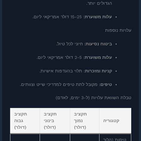
הגדולים יותר.
עלות משוערת:
15-25 דולר אמריקאי ליום.
עלויות נוספות
ביטוח נסיעות:
חיוני לכל טיול.
עלות משוערת:
2-5 דולר אמריקאי ליום.
קניות ומזכרות:
תלוי בהעדפות אישיות.
טיפים:
מקובל לתת טיפים למדריכי שייט וצוותים.
טבלת השוואת עלויות (ל-3 ימים, לאדם)
תקציב
תקציב
תקציב
קטגוריה
נמוך
בינוני
גבוה
(דולר)
(דולר)
(דולר)
טיסות (הלוך