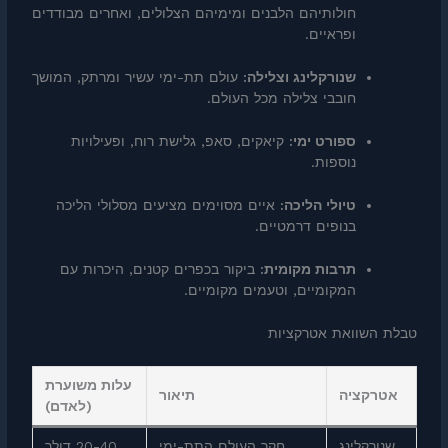
חולותיהם הלבנים ומימיהם הצלולים, ואחרים מבודדים
ופראיים.
שנורקלינג וצלילה:
עולם תת-ימי עשיר ומרתק, המושך
חובבי צלילה מכל העולם.
ספורט ימי:
קיאקים, סאפ, גלישת רוח, ופעילויות
נוספות.
טיולי הליכה:
איים מסוימים מציעים מסלולי הליכה
בנופים דרמטיים.
תרבות מקומית:
ביקור בכפרים קטנים, היכרות עם
המקומיים, וטעמים מקומיים.
טבלת השוואת אטרקציות
עלות משוערת
אטרקציה
תיאור
(לאדם)
שנורקלינג
חקר העולם התת-ימי
20-40 דולר