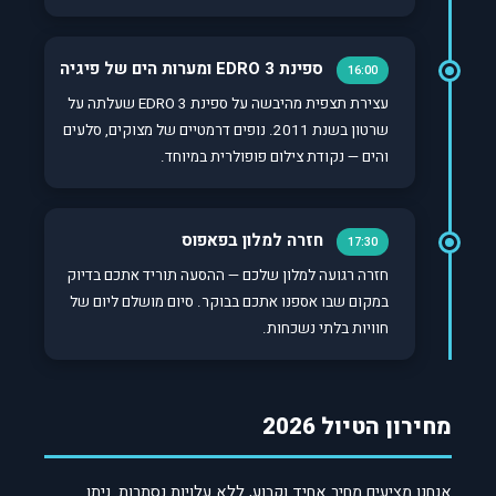
ספינת EDRO 3 ומערות הים של פיגיה
16:00
עצירת תצפית מהיבשה על ספינת EDRO 3 שעלתה על
שרטון בשנת 2011. נופים דרמטיים של מצוקים, סלעים
והים — נקודת צילום פופולרית במיוחד.
חזרה למלון בפאפוס
17:30
חזרה רגועה למלון שלכם — ההסעה תוריד אתכם בדיוק
במקום שבו אספנו אתכם בבוקר. סיום מושלם ליום של
חוויות בלתי נשכחות.
מחירון הטיול 2026
אנחנו מציעים מחיר אחיד וקבוע, ללא עלויות נסתרות. ניתן