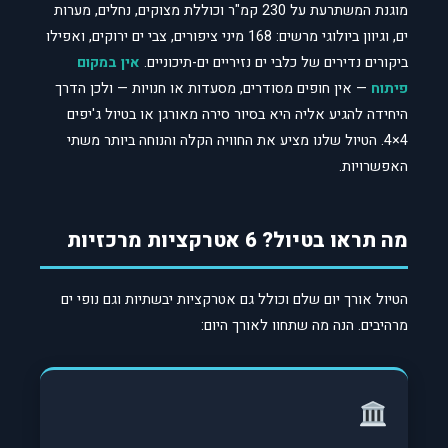
מוגנת המשתרעת על 230 קמ"ר וכוללת מצוקים, נחלים, מערות
ים, וגיוון ביולוגי מרשים: 168 מיני ציפורים, צבי ים ירוקים, ואפילו
ביקורים נדירים של כלבי ים נזיריים ים-תיכוניים.
אין במקום
פיתוח
— אין חופים מסודרים, מסעדות או חנויות — ולכן הדרך
היחידה להגיע אליה היא בסיור סירה מאורגן או בטיול ג'יפים
4×4. הטיול שלנו מציע את החוויה הקלה והנוחה ביותר משתי
האפשרויות.
מה תראו בטיול? 6 אטרקציות מרכזיות
הטיול אורך יום שלם וכולל גם אטרקציות יבשתיות וגם נופי ים
מרהיבים. הנה מה שתחוו לאורך היום: