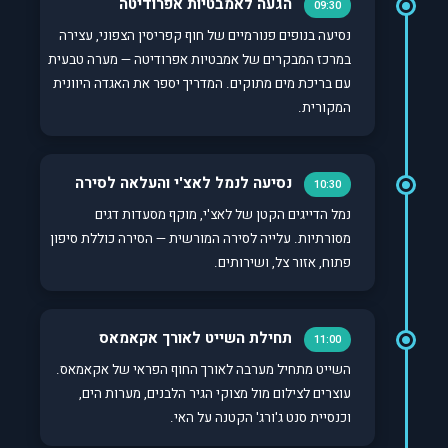
הגעה לאמבטיות אפרודיטה
09:30
נסיעה בנופים פנורמיים של חוף קפריסין הצפוני, עצירה
במרכז המבקרים של אמבטיות אפרודיטה — מערה טבעית
עם בריכת מים מתוקים. המדריך יספר את האגדה היוונית
המקורית.
נסיעה לנמל לאצ'י והעלאה לסירה
10:30
נמל הדייגים הקטן של לאצ'י, מוקף מסעדות דגים
מסורתיות. עלייה לסירה המורשית — הסירה כוללת סיפון
פתוח, אזור צל, ושירותים.
תחילת השייט לאורך אקאמאס
11:00
השייט מתחיל מערבה לאורך החוף הפראי של אקאמאס.
עוצרים לצילום מול מצוקי הגיר הלבנים, מערות הים,
וכנסיית סנט ג'ורג' הקטנה על האי.