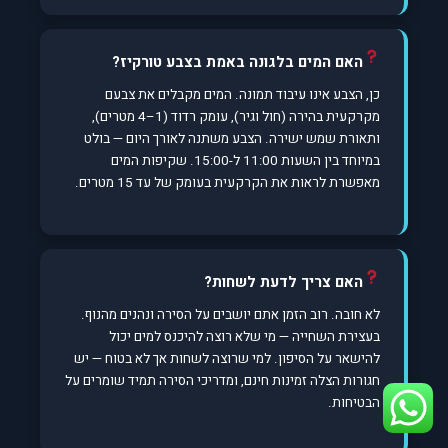
האם המים בלגונה באמת בצבע טורקיז?
כן, הצבע אינו עיבוד תמונה. המים מקבלים את צבעם
מקרקעית בהירה (חול וגיר), עומק רדוד (1–4 מטרים),
ותאורת שמש ישירה. הצבע משתנה לאורך היום — בולט
במיוחד בין השעות 11:00 ל-15:00. שקיפות המים
מאפשרת לראות את הקרקעית בעומק של עד 15 מטרים.
האם צריך לדעת לשחות?
לא חובה. רוב הזמן אתם יושבים על הסירה ונהנים מהנוף.
בעצירת השחייה — מי שלא רוצה להיכנס למים יכול
להישאר על הסיפון. למי שרוצה לשחות אך לא בטוח — יש
חגורות הצלה זמינות חינם, ומדריכי הסירה תמיד שומרים על
הבטיחות.