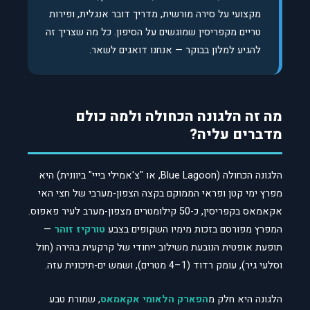
מקצועי על סירה מורשית, מדריך דובר אנגלית, ופירות
טריים מקפריסין שמוגשים על הסיפון. כל מה שצריך זה
להגיע למלון בבוקר — אנחנו דואגים לשאר.
מה זה הלגונה הכחולה ולמה כולם
מדברים עליה?
הלגונה הכחולה (Blue Lagoon, או "צ'אמילי בייי" ביוונית) היא
מפרץ ימי קטן ופראי הממוקם בקצה הצפון-מערבי של חצי האי
אקאמאס בקפריסין, כ-50 קילומטרים מצפון-מערב לעיר פאפוס.
המפרץ מפורסם בזכות מימיו השקופים בצבע
טורקיז זוהר
—
תופעת אופטית הנובעת משילוב ייחודי של קרקעית בהירה (חול
וסלעי גיר), עומק רדוד (1–4 מטרים), ושמש ים-תיכונית עזה.
הלגונה היא חלק מ
הפארק הלאומי אקאמאס
, שמורת טבע