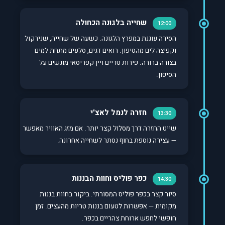
שחייה בלגונה הכחולה
12:00
הסירה עוגנת במפרץ הלגונה. כשעה של שחייה, שנירקול
וקפיצה לים מהסיפון. רואים דגים, סלעים מתחת למים
בצורה ברורה. פירות טריים ויין קפריסאי מוגשים על
הסיפון.
חזרה לנמל לאצ'י
13:30
שייט החזרה דרך מסלול קצר יותר. אם מזג האוויר מאפשר
— עצירה נוספת בחוף נסתר לשחייה אחרונה.
כפר פוליס וחוות הבננות
14:30
סיור קצר בכפר פוליס המסורתי. ביקור בחוות בננות
מקומית — אפשרות לטעום בננות טריות מהעצים. זמן
חופשי לחפש ארוחת צהריים בכפר.