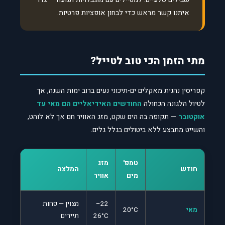
איתנו קשר מראש כדי לבחון אופציות פרטיות.
מתי הזמן הכי טוב לטייל?
קפריסין נהנית מאקלים ים-תיכוני נעים ברוב ימות השנה, אך
לטיול הלגונה הכחולה
החודשים האידיאליים הם מאי עד
אוקטובר
— תקופה בה הים שקט, מזג האוויר חם אך לא לוהט,
והשייט מתבצע ללא ביטולים בגלל גלים.
טמפ'
מזג
חודש
המלצה
מים
אוויר
22–
מצוין — פחות
מאי
20°C
26°C
תיירים