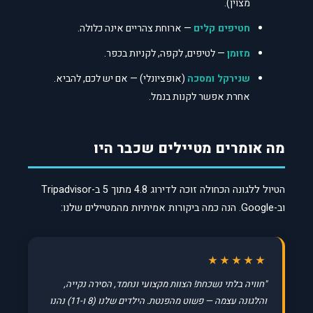
מצוין).
חטיפים קלים
— ארוחת צהריים אינה כלולה.
מזומן
— לטיפים, לקפה, לקניות בכפר.
שנירקל ומסכה
(אופציונלי) — אם יש לכם, להביא.
אחרת אפשר לקנות בנמל.
מה אומרים מטיילים שכבר היו
הטיול ללגונה הכחולה זוכה לדירוג 4.8 מתוך 5 ב-Tripadvisor
וב-Google. הנה כמה ביקורות אמיתיות מהמטיילים שלנו:
★★★★★
"חוויה בלתי נשכחת! הצוות מקצועי ונחמד, הסירה נקייה,
והלגונה עצמה — פשוט מהפנטת. הילדים שלנו (8 ו-11) נהנו