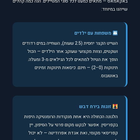
באקאמאס — מתאים כמעט לכל סוגי המטיילים. הנה כמה קהלים
שייהנו במיוחד:
משפחות עם ילדים
השייט הקצר יחסית (2.5 שעות), השחייה במים רדודים
ושקטים, וצוות מקצועי שעוקב אחר הילדים — הכול
הופך את הטיול למתאים לכל הגילאים מ-3 ומעלה.
תינוקות (0–2) — חינם. כיסאות תינוקות זמינים
באוטובוס.
זוגות בירח דבש
הלגונה הכחולה היא אחת מנקודות הרומנטיקה היפות
בקפריסין. אפשר לבקש מקום פרטי על הסיפון, יין
קפריסאי מקומי, ואת אגדת אפרודיטה — לא יכול