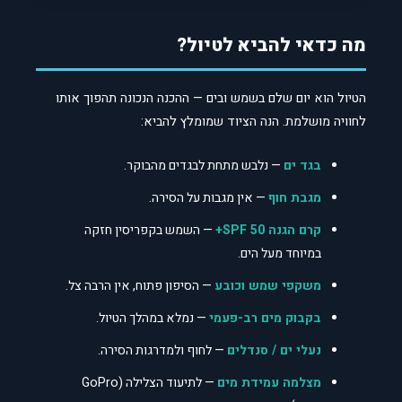
מה כדאי להביא לטיול?
הטיול הוא יום שלם בשמש ובים — ההכנה הנכונה תהפוך אותו
לחוויה מושלמת. הנה הציוד שמומלץ להביא:
בגד ים
— נלבש מתחת לבגדים מהבוקר.
מגבת חוף
— אין מגבות על הסירה.
קרם הגנה SPF 50+
— השמש בקפריסין חזקה
במיוחד מעל הים.
משקפי שמש וכובע
— הסיפון פתוח, אין הרבה צל.
בקבוק מים רב-פעמי
— נמלא במהלך הטיול.
נעלי ים / סנדלים
— לחוף ולמדרגות הסירה.
מצלמה עמידת מים
— לתיעוד הצלילה (GoPro