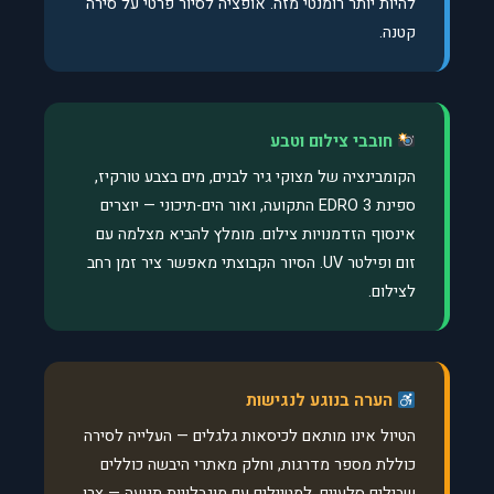
להיות יותר רומנטי מזה. אופציה לסיור פרטי על סירה
קטנה.
חובבי צילום וטבע
הקומבינציה של מצוקי גיר לבנים, מים בצבע טורקיז,
ספינת EDRO 3 התקועה, ואור הים-תיכוני — יוצרים
אינסוף הזדמנויות צילום. מומלץ להביא מצלמה עם
זום ופילטר UV. הסיור הקבוצתי מאפשר ציר זמן רחב
לצילום.
הערה בנוגע לנגישות
הטיול אינו מותאם לכיסאות גלגלים — העלייה לסירה
כוללת מספר מדרגות, וחלק מאתרי היבשה כוללים
שבילים סלעיים. למטיילים עם מוגבלויות תנועה — צרו