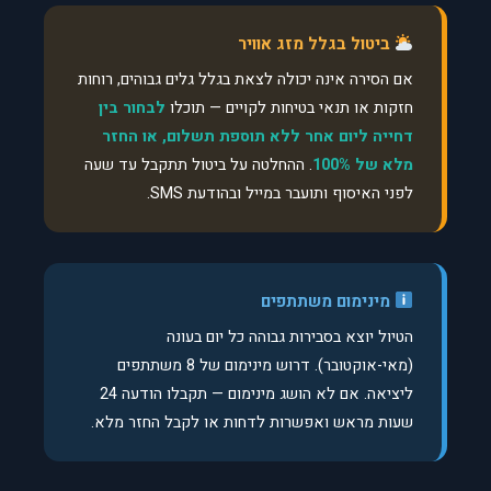
ביטול בגלל מזג אוויר
אם הסירה אינה יכולה לצאת בגלל גלים גבוהים, רוחות
חזקות או תנאי בטיחות לקויים — תוכלו
לבחור בין
דחייה ליום אחר ללא תוספת תשלום, או החזר
מלא של 100%
. ההחלטה על ביטול תתקבל עד שעה
לפני האיסוף ותועבר במייל ובהודעת SMS.
מינימום משתתפים
הטיול יוצא בסבירות גבוהה כל יום בעונה
(מאי-אוקטובר). דרוש מינימום של 8 משתתפים
ליציאה. אם לא הושג מינימום — תקבלו הודעה 24
שעות מראש ואפשרות לדחות או לקבל החזר מלא.