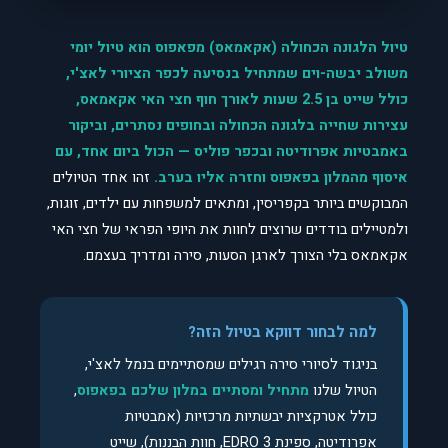
טיול הלגונה הכחולה (אקאמאס) מפאפוס הוא טיול יומי
משולב יבשה-וים שמתחיל בנסיעה לכפר הציורי לאצ'י,
כולל שייט בן 2.5 שעות לאורך חוף חצי האי אקאמאס,
עצירות שחייה בלגונה הכחולה ובחופים נסתרים, וביקור
באמבטיות אפרודיטה ובכפר פוליס — הכול ביום אחד, עם
איסוף מהמלון בפאפוס וחזרה אליו בערב.
זהו אחד הטיולים
המבוקשים ביותר בקפריסין, ומתאים למשפחות עם ילדים, זוגות,
ולמטיילים בודדים שרוצים לחוות את היופי הפראי של חצי האי
אקאמאס בלי הצורך לארגן הסעות, סירה ומדריך בעצמם.
למה לבחור דווקא בטיול הזה?
בניגוד לסיורי סירה רגילים שמסתיימים בנמל לאצ'י,
הטיול שלנו
מתחיל ומסתיים במלון שלכם בפאפוס
,
כולל אטרקציות יבשתיות מרכזיות (אמבטיות
אפרודיטה, ספינת EDRO 3, חוות הבננות), שייט