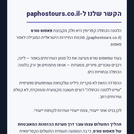
הקשר שלנו ל-paphostours.co.il
הלגונה הכחולה קפריסין היא חלק מקבוצת
פאפוס טורס
(paphostours.co.il), סוכנות התיירות הישראלית המובילה לאזור
פאפוס.
בעוד שפאפוס טורס מציעה את כל מגוון השירותים באזור — לינה,
רכבים שכורים, סיורים, מסעדות — אנחנו מתמחים אך ורק בלגונה
הכחולה ובחוויות הים.
ההפרדה הזאת לא מקרית: גילינו שלקוחות שמחפשים ספציפית
"שייט ללגונה הכחולה" רוצים תשובה מקצועית וממוקדת, לא קטלוג
שירותים רחב.
לכן בנינו אתר ייעודי, צוות ייעודי ושירות לקוחות ייעודי.
תהליך התשלום עצמו עובר דרך מערכת ההזמנות המאובטחת
של פאפוס טורס
, כי בה הוטמעה תשתית התשלום הקפריסאית