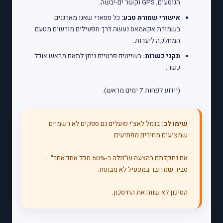
הנוסעים, GPS וקשר ים-יבשה.
אישורי שמורת טבע:
כל ספארי שאנו מארגנים
בשמורת אקאמאס נעשה דרך מפעילים מורשים מטעם
המחלקה ליערות.
תקני כשרות:
בשייטים פרטיים ניתן לתאם מראש אוכל
כשר.
(יידוע לפחות 7 ימים מראש).
שימו לב:
בנמל לאצ'י פועלים גם ספקים לא רשמיים
שמציעים מחירים מפתיעים.
אם נתקלתם בהצעה ש"זולה ב-50% מכל אחד אחר" —
סביר שמדובר במפעיל לא מבוטח.
הסיכון לא שווה את החיסכון.