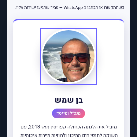
כשתתקשרו או תכתבו ב-WhatsApp — סביר שתגיעו ישירות אליו.
בן שמש
מנכ״ל ומייסד
מוביל את הלגונה הכחולה קפריסין מאז 2018, עם
תשוקה לחופי הים התיכון ולחוויות תיירות איכותיות.