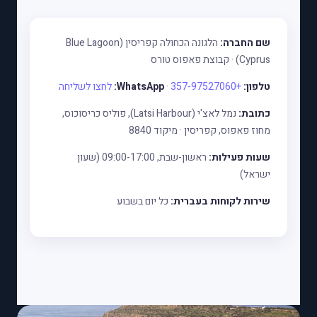
שם החברה:
הלגונה הכחולה קפריסין (Blue Lagoon
Cyprus) · קבוצת פאפוס טורס
טלפון:
+357-97527060
·
WhatsApp:
לחצו לשליחה
כתובת:
נמל לאצ'י (Latsi Harbour), פוליס כריסוכוס,
מחוז פאפוס, קפריסין · מיקוד 8840
שעות פעילות:
ראשון-שבת, 09:00-17:00 (שעון
ישראל)
שירות לקוחות בעברית:
כל יום בשבוע