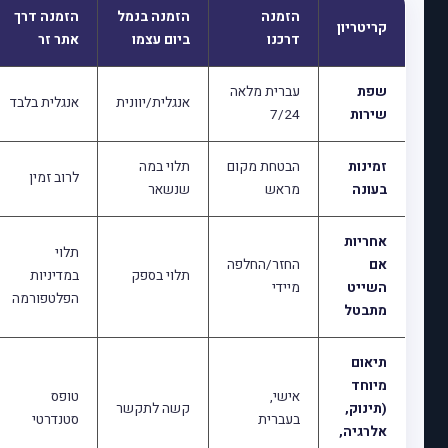
הזמנה
הזמנה בנמל
הזמנה דרך
קריטריון
דרכנו
ביום עצמו
אתר זר
שפת
עברית מלאה
אנגלית/יוונית
אנגלית בלבד
שירות
7/24
זמינות
הבטחת מקום
תלוי במה
לרוב זמין
בעונה
מראש
שנשאר
אחריות
תלוי
אם
החזר/החלפה
תלוי בספק
במדיניות
השייט
מיידי
הפלטפורמה
מתבטל
תיאום
מיוחד
אישי,
טופס
(תינוק,
קשה לתקשר
בעברית
סטנדרטי
אלרגיה,