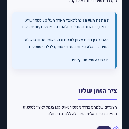
הקברניט שיחכו עוד כמה דקות.
למה זה משנה?
נמל לאצ'י מארח מעל 30 ספקי שייט
שונים, כשהרוב המוחלט שלהם דובר אנגלית/יוונית בלבד.
ההבדל בין שייט מצוין לשייט גרוע באותו מקום הוא לא
הסירה — אלא הצוות והמידע שתקבלו לפני שעולים.
זו הסיבה שאנחנו קיימים.
ציר הזמן שלנו
הצעדים שלקחנו בדרך מסטארט-אפ קטן בנמל לאצ'י לסוכנות
התיירות הישראלית המובילה ללגונה הכחולה: