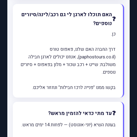
האם תוכלו לארגן לי גם רכב/לינה/סיורים
נוספים?
כן.
דרך החברה האם שלנו, פאפוס טורס
(paphostours.co.il), אנחנו יכולים לארגן חבילה
משולבת: שייט + רכב שכור + מלון בפאפוס + סיורים
נוספים.
בקשו ממנו "פנייה לרכז חבילות" ונחזור אליכם.
עד מתי כדאי להזמין מראש?
בעונת השיא (יוני-אוגוסט) — לפחות 14 ימים מראש.