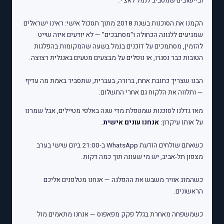
וביישובים שמסביב לנמל לאצ'י.
הקמנו את הסוכנות בשנת 2018 מתוך תסכול אישי: ראינו ישראלים
שמגיעים ללגונה הכחולה ו"מסתבכים" — לא יודעים איזה שייט
להזמין, מסתמכים על דוכנים בנמל בשעה שהמקומות בהפלגות
הטובות כבר נסגרו, או נופלים על מבצעים מטעים באנגלית רצוצה.
הבנו שצריך כתובת אחת, ברורה, בעברית, שתסביר באמת מה עדיף
— ותלווה את הלקוח גם אחרי התשלום.
מאז גדלנו לסוכנות שמטפלת מדי שנה באלפי מטיילים, אבל שמרנו
על אותו עיקרון:
אנחנו עונים אישית
.
כשאתם שולחים הודעת WhatsApp ב-21:00 ביום שישי בערב
מצפון תל-אביב, יש מי שעונה תוך כמה דקות.
כשהמזג אוויר משבש את ההפלגה — אנחנו מטלפנים אליכם
הראשונים.
כשמשפחה מאחרת בגלל פקק מפאפוס — אנחנו מתאמים מול