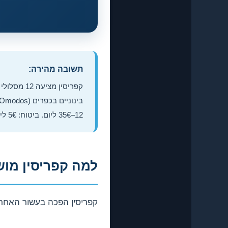
תשובה מהירה:
12–35€ ליום. ביטוח: 5€ ליום. עונה אופטימלית: מרץ-מאי וספטמבר-נובמבר.
למה קפריסין מו
קפריסין הפכה בעשור האחרון