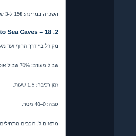
השכרה במרינה: 15€ ל-3 שעות, 25€ ליום שלם.
2. Coral Bay to Sea Caves – 18 ק"מ, קל-בינוני
מקורל ביי דרך החוף ועד מע
שביל מעורב: 70% שביל אופניים, 30% כביש שקט.
זמן רכיבה: 1.5 שעות.
גובה: 0–40 מטר.
מתאים ל: רוכבים מתחילים ע