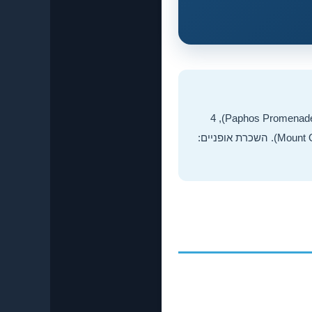
קפריסין מציעה 12 מסלולי אופניים מובחרים: 5 קלים לאורך החוף (Paphos Promenade, Coral Bay, Larnaca Salt Lake), 4
בינוניים בכפרים (Akamas, Lefkara, Omodos), ו-3 קשים בהרי טרודוס (Mount Olympus, Kykkos, Madari). השכרת אופניים: