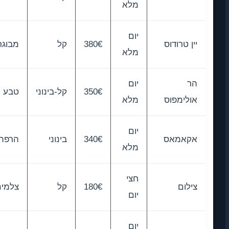
מלא
יום
יין טרודוס
380€
קל
מבוגרים
מלא
הר
יום
350€
קל-בינוני
טבע
אולימפוס
מלא
יום
אקאמאס
340€
בינוני
הרפתקנים
מלא
חצי
צילום
180€
קל
צלמים
יום
יום