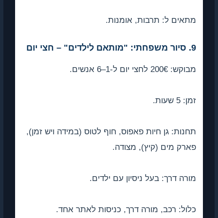
אים ל: תרבות, אומנות.
י יום
: 200€ לחצי יום ל-1–6 אנשים.
 5 שעות.
נות: גן חיות פאפוס, חוף לטוס (במידה ויש זמן),
רק מים (קיץ), מצודה.
רה דרך: בעל ניסיון עם ילדים.
ול: רכב, מורה דרך, כניסות לאתר אחד.