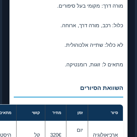
רה דרך: מקומי בעל סיפורים.
ול: רכב, מורה דרך, ארוחה.
 כלול: שתייה אלכוהולית.
אים ל: זוגות, רומנטיקה.
שוואת הסיורים
סיור
זמן
מחיר
קושי
מתאים ל
יום
ארכיאולוגיה
320€
קל
היסטוריה