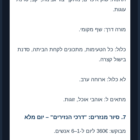
גות.
רה דרך: שף מקומי.
ול: כל הטעימות, מתכונים לקחת הביתה, סדנת
שול קצרה.
 כלול: ארוחה ערב.
אים ל: אוהבי אוכל, זוגות.
ם מלא
: 360€ ליום ל-1–6 אנשים.