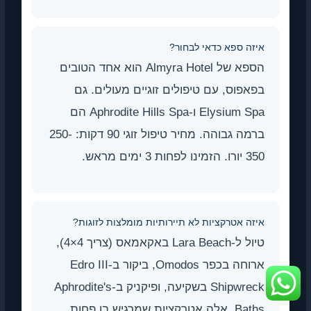
איזה ספא כדאי לבחור?
הספא של Almyra Hotel הוא אחד הטובים
בפאפוס, עם טיפולים זוגיים מעולים. גם
Elysium Spa ו-Aphrodite Hills Spa הם
ברמה גבוהה. מחיר טיפול זוגי 90 דקות: 250-
350 יורו. הזמינו לפחות 3 ימים מראש.
איזה אטרקציות לא תיירותיות מומלצות לזוגות?
טיול ל-Lara Beach באקאמאס (צריך 4×4),
ארוחה בכפר Omodos, ביקור ב-Edro III
Shipwreck בשקיעה, ופיקניק ב-Aphrodite's
Baths. אלה אטרקציות שמרגיש בו פחות