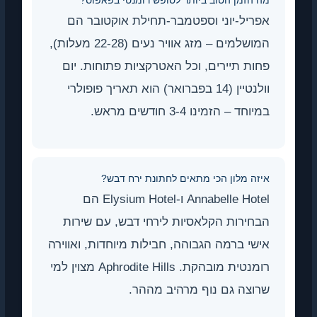
מה הזמן הטוב ביותר לסופש רומנטי בפאפוס?
אפריל-יוני וספטמבר-תחילת אוקטובר הם
המושלמים – מזג אוויר נעים (22-28 מעלות),
פחות תיירים, וכל האטרקציות פתוחות. יום
וולנטיין (14 בפברואר) הוא תאריך פופולרי
במיוחד – הזמינו 3-4 חודשים מראש.
איזה מלון הכי מתאים לחתונת ירח דבש?
Annabelle Hotel ו-Elysium Hotel הם
הבחירות הקלאסיות לירחי דבש, עם שירות
אישי ברמה הגבוהה, חבילות מיוחדות, ואווירה
רומנטית מובהקת. Aphrodite Hills מצוין למי
שרוצה גם נוף מרהיב מההר.