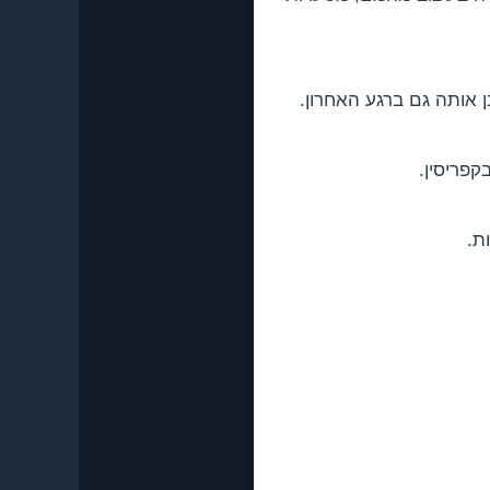
פריסין.
ת.