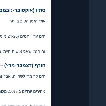
סתיו (אוקטובר-נובמב
אולי הזמן הטוב ביותר!
הים עדיין חמים (24-26 מעלות), הטמפרטורות נעימות, הצבעים הסתוויים יפים בהרי הטרודוס, ופחות תיירים.
זה הזמן שאני אישית הייתי ב
חורף (דצמבר-מרץ) – 
הים קר מדי לשחייה, אבל זה
מחירים יורדים ב-50%, מלונות פתוחים אבל לא עמוסים, ואפשר ליהנות מהאטרקציות בלי קהל.