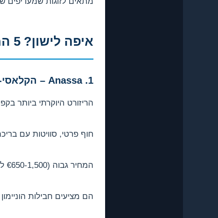
מתאים לזוגות שמעדיפים ש
איפה לישון? 5 המלונות הכי רומנטיים
1. Anassa – הקלאסי-יוקרתי
הריזורט היוקרתי ביותר בקפרי
חוף פרטי, סוויטות עם ברי
המחיר גבוה (€650-1,500 ללילה) אבל זה ירח דבש – תתפנקו!
הם מציעים חבילות הוניימון 