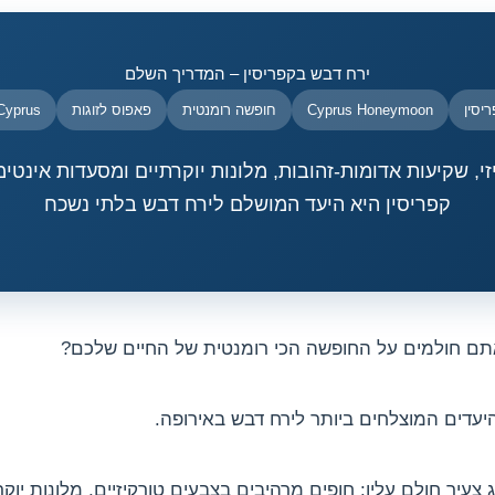
ירח דבש בקפריסין – המדריך השלם
יסין
Cyprus Honeymoon
חופשה רומנטית
פאפוס לזוגות
Cyprus
יזי, שקיעות אדומות-זהובות, מלונות יוקרתיים ומסעדות אינטימ
קפריסין היא היעד המושלם לירח דבש בלתי נשכח
ם חולמים על החופשה הכי רומנטית של החיים שלכם?
יעדים המוצלחים ביותר לירח דבש באירופה.
עיר חולם עליו: חופים מרהיבים בצבעים טורקיזיים, מלונות יו