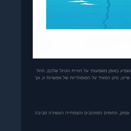
שפיע באופן משמעותי על חוויית הטיול שלכם, החל
הכחולה בוחרים להגיע באמצעות שייט, נתון המעיד על הפופולריות של אפשרות זו, אך
ז עמוק, החופים המוזהבים והצמחייה העשירה סביבה