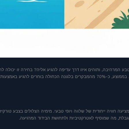
 המרהיבה, ותוהים איזו דרך עדיפה להגיע אליה? בחירה זו יכולה לה
מהנוחות והזמן המושקע, ועד לאופי ההרפתקה שתחוו. בממוצע, כ-70% מהמבקרים בלגונה 
יעה חוויה ייחודית של שלווה ויופי טבעי. מימיה הצלולים בצבע טורקי
וגבלת, מה שמוסיף לאטרקטיביות ולתחושת הבידוד המרגיעה.