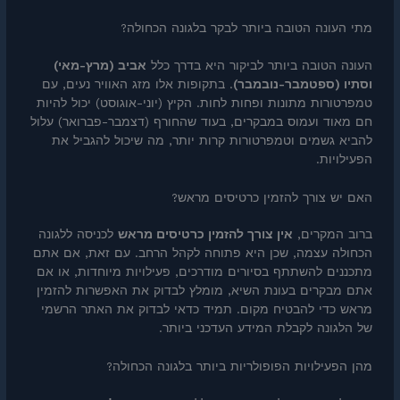
מתי העונה הטובה ביותר לבקר בלגונה הכחולה?
העונה הטובה ביותר לביקור היא בדרך כלל
אביב (מרץ-מאי)
וסתיו (ספטמבר-נובמבר)
. בתקופות אלו מזג האוויר נעים, עם
טמפרטורות מתונות ופחות לחות. הקיץ (יוני-אוגוסט) יכול להיות
חם מאוד ועמוס במבקרים, בעוד שהחורף (דצמבר-פברואר) עלול
להביא גשמים וטמפרטורות קרות יותר, מה שיכול להגביל את
הפעילויות.
האם יש צורך להזמין כרטיסים מראש?
ברוב המקרים,
אין צורך להזמין כרטיסים מראש
לכניסה ללגונה
הכחולה עצמה, שכן היא פתוחה לקהל הרחב. עם זאת, אם אתם
מתכננים להשתתף בסיורים מודרכים, פעילויות מיוחדות, או אם
אתם מבקרים בעונת השיא, מומלץ לבדוק את האפשרות להזמין
מראש כדי להבטיח מקום. תמיד כדאי לבדוק את האתר הרשמי
של הלגונה לקבלת המידע העדכני ביותר.
מהן הפעילויות הפופולריות ביותר בלגונה הכחולה?