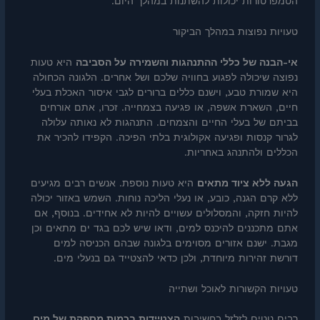
הטמפרטורות יכולות להשתנות במהלך היום.
טעויות נפוצות במהלך הביקור
אי-הבנה של כללי ההתנהגות והשמירה על הסביבה
היא טעות
נפוצה שיכולה לפגוע בחוויה שלכם ושל אחרים. הלגונה הכחולה
היא שמורת טבע, וישנם כללים ברורים לגבי איסור האכלת בעלי
חיים, השארת אשפה, או פגיעה בצמחייה. זכרו, אתם אורחים
בביתם של בעלי החיים והצמחים. התנהגות לא נאותה עלולה
לגרור קנסות ופגיעה אקולוגית בלתי הפיכה. הקפידו להכיר את
הכללים ולהתנהג באחריות.
הגעה ללא ציוד מתאים
היא טעות נוספת. אנשים רבים מגיעים
ללא קרם הגנה, כובע, או נעלי הליכה נוחות. השמש באזור יכולה
להיות חזקה, והמסלולים עשויים להיות לא אחידים. בנוסף, אם
אתם מתכננים להיכנס למים, ודאו שיש לכם בגד ים מתאים וכן
מגבת. ישנם אזורים מסוימים בלגונה שבהם הכניסה למים
דורשת זהירות מיוחדת, ולכן כדאי להצטייד גם בנעלי מים.
טעויות הקשורות לאוכל ושתייה
רבים נוטים לזלזל בחשיבות
הצטיידות בכמות מספקת של מים