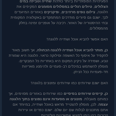
הפעילויות הפופולריות ביותר כוללות
שחייה וטבילה במים
הצלולים
,
טיולים רגליים במסלולים מסומנים
המקיפים את
הלגונה,
צילום נופים מרהיבים
, ו
פיקניקים
באזורים המיועדים
לכך. ישנם גם סיורים מודרכים המתמקדים באקולוגיה המקומית
ובחי ההיסטוריה של האזור. רכיבה על אופניים זמינה בחלק
מהמסלולים.
האם אפשר להביא אוכל ושתייה ללגונה?
כן, מותר להביא אוכל ושתייה ללגונה הכחולה
, אך חשוב מאוד
להקפיד על איסוף כל האשפה וסילוקה כראוי. הלגונה היא שמורת
טבע, ושמירה על ניקיון המקום היא באחריות כל המבקרים.
מומלץ להשתמש במיכלים רב-פעמיים ולהימנע מאריזות
חד-פעמיות ככל הניתן.
האם ישנם שירותים כמו שירותים ומזנונים בלגונה?
כן, קיימים שירותים בסיסיים
כמו שירותים באזורים מסוימים, אך
כמותם מוגבלת.
מזנונים או מסעדות אינם נפוצים בתוך הלגונה
עצמה
. לכן, מומלץ להצטייד מראש באוכל ושתייה, במיוחד אם
אתם מתכננים לבלות שם יום שלם. ישנם כפרים או עיירות
קרובות בהן ניתן למצוא אפשרויות קולינריות.