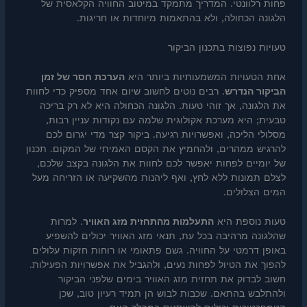
פחות רלוונטי. המדריך מתמקד במיטוב החוויה הקלאסית של
הלגונה הכחולה, ולא בהתאמות מיוחדות או חריגות.
טעויות נפוצות בתכנון הביקור
אחת הטעויות המשמעותיות ביותר היא
הערכת חסר של זמן
הביקור הנדרש
. רבים נוטים לחשוב שיום אחד מספיק כדי לחוות
את הלגונה, אך זוהי טעות. הלגונה הכחולה היא לא רק בריכה
טבעית; היא מערכת אקולוגית שלמה עם נקודות עניין רבות,
מסלולי הליכה, ואפשרויות רגיעה. ביקור קצר מדי יגרום לכם
להרגיש ממהרים, ולהחמיץ את הקסם האמיתי של המקום. תכנון
של יומיים לפחות יאפשר לכם לחוות את הלגונה בקצב שלכם,
לצלם תמונות ללא לחץ, ואף ליהנות מהשקיעה או הזריחה מעל
המים הצלולים.
טעות נוספת היא
התעלמות מהתחזית מזג האוויר
. למרות
שהלגונה מרהיבה בכל עת, תנאי מזג האוויר יכולים להשפיע
באופן דרמטי על החוויה. גשם פתאומי או רוחות חזקות עלולים
להפוך את הטיול לפחות נעים, ולהגביל את אפשרויות הפעילות.
חשוב לבדוק את תחזית מזג האוויר בימים שלפני הביקור
ולהתלבש בהתאם. שכבות לבוש הן תמיד רעיון טוב, שכן