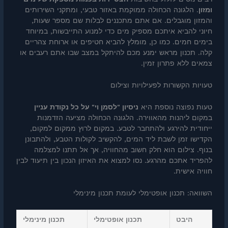
ומזון
. הלגונה הכחולה ממוקמת באזור טבעי, ומתקני השירותים
והמזון מוגבלים. אם אתם מתכננים לבלות שם מספר שעות,
חיוני להביא איתכם מספיק מים כדי למנוע התייבשות, במיוחד
בימים חמים. כמו כן, מומלץ להביא חטיפים או ארוחת צהריים
קלה. תכנון מראש ימנע מכם להיתקל במצב שבו אתם רעבים או
צמאים ללא פתרון זמין.
טעויות הקשורות לפעילויות וצילום
טעות נפוצה נוספת היא
ניסיון "לסמן וי" על כל נקודת עניין
במקום ליהנות מהאווירה. הלגונה הכחולה מציעה הזדמנות
ייחודית להירגע ולהתחבר לטבע. במקום לרוץ ממקום למקום,
הקדישו זמן לשבת ליד המים, להקשיב לקולות הטבע, ולהתבונן
בנוף. צילום הוא חלק חשוב מהחוויה, אך אל תתנו למצלמה
להפריד אתכם מהרגע. נסו למצוא את האיזון הנכון בין תיעוד לבין
חוויה אישית.
השוואה: תכנון אופטימלי לעומת תכנון מינימלי
היבט
תכנון אופטימלי
תכנון מינימלי