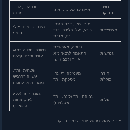
משך
יום אחד, לרוב
יומיים עד שלושה ימים
הביקור
מרוכז
מים, מזון, קרם הגנה,
מים בסיסיים, אולי
הצטיידות
כובע, נעלי הליכה, בגד
חטיף
ים, מגבת
גבוהה, מאפשרת
נמוכה, תלויה במזג
גמישות
התאמה לתנאי מזג
אוויר ותכנון קשיח
אוויר וקצב אישי
שטחית יותר,
חוויה
מעמיקה, רגועה,
עשויה להרגיש
כוללת
ומספקת יותר
ממהרת או לחוצה
נמוכה יותר (ללא
גבוהה יותר (לינה, יותר
עלות
לינה, פחות
פעילויות)
הוצאות)
איך להימנע מהטעויות: רשימת בדיקה