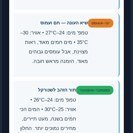
שיא העונה — חם ועמוס
יוני–אוגוסט
טמפ' מים: 24–27°C • אוויר: 30–
35°C • מים חמים מאוד, ראות
מצוינת, אבל עומסים גבוהים
מאוד. הזמנה מראש חובה.
תור הזהב לשנורקל
ספטמבר–אוקטובר
טמפ' מים: 24–26°C •
אוויר: 25–30°C • המים הכי
חמים בשנה, מעט תיירים,
מחירים נמוכים יותר. החלון