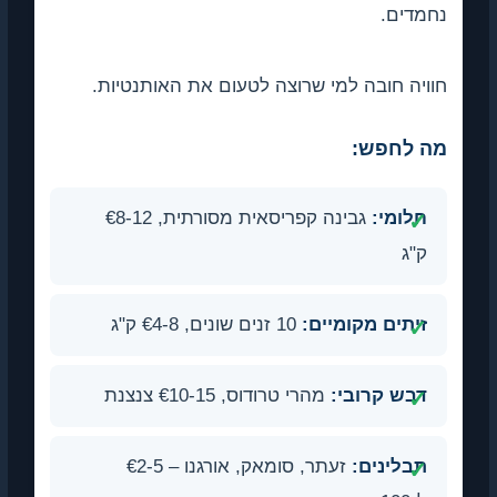
נחמדים.
חוויה חובה למי שרוצה לטעום את האותנטיות.
מה לחפש:
חלומי:
גבינה קפריסאית מסורתית, €8-12
ק"ג
זיתים מקומיים:
10 זנים שונים, €4-8 ק"ג
דבש קרובי:
מהרי טרודוס, €10-15 צנצנת
תבלינים:
זעתר, סומאק, אורגנו – €2-5