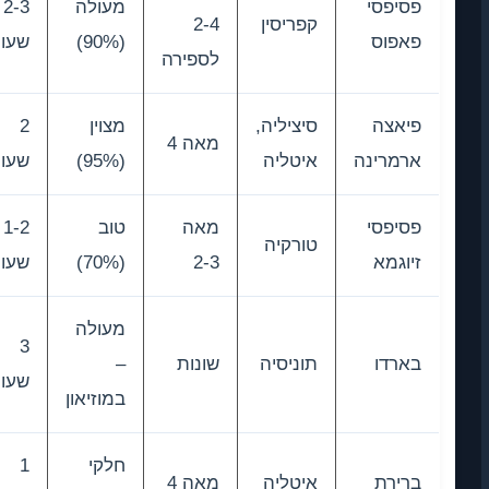
פסיפסי
מעולה
2-3
קפריסין
2-4
פאפוס
(90%)
שעות
לספירה
פיאצה
סיציליה,
מצוין
2
מאה 4
ארמרינה
איטליה
(95%)
שעות
פסיפסי
מאה
טוב
1-2
טורקיה
זיוגמא
2-3
(70%)
שעות
מעולה
3
בארדו
תוניסיה
שונות
–
שעות
במוזיאון
חלקי
1
ברירת
איטליה
מאה 4