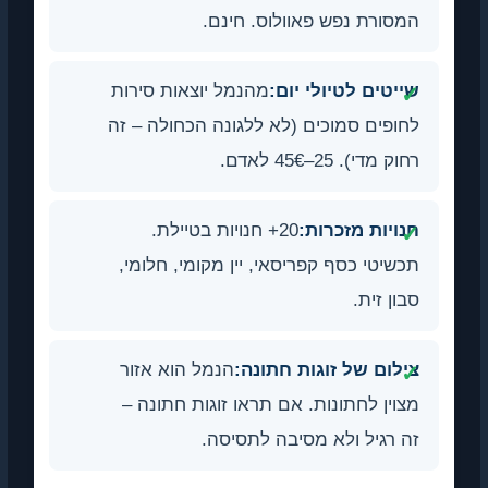
ורת נפש פאוולוס. חינם.
טים לטיולי יום:
מהנמל יוצאות סירות
פים סמוכים (לא ללגונה הכחולה – זה
די). 25–45€ לאדם.
יות מזכרות:
20+ חנויות בטיילת.
יטי כסף קפריסאי, יין מקומי, חלומי,
ן זית.
ום של זוגות חתונה:
הנמל הוא אזור
ין לחתונות. אם תראו זוגות חתונה –
רגיל ולא מסיבה לתסיסה.