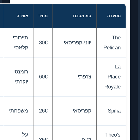
הכי טוב
דה
סוג מטבח
מחיר
אווירה
ל…
תיירותי
ביקור
יווני-קפריסאי
30€
Peli
קלאסי
ראשון
רומנטי
תאריך
Pl
צרפתי
60€
יוקרתי
מיוחד
Roy
אוכל
Spi
קפריסאי
26€
משפחתי
אמיתי
The
על
אוהבי
דגים
35€