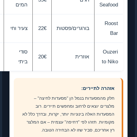
Seaf
המים
דגים
Ro
קבוצות
בורגרים/פסטות
22€
צעיר וחי
צעירים
Ouz
סודי
חוויה
אוזרית
20€
to N
ביתי
אותנטית
זהרה לתיירים:
ק מהמסעדות בנמל הן "מסעדות לחיצה" –
צרים יוצאים לרחוב ומחפשים תיירים. רוב
סעדות האלה בינוניות יותר, יקרות, ובדרך כלל לא
ומיות. תזהו לפי "דחיפה" עצמית – אם המלצר
 אחריכם, סביר שזו לא הבחירה הטובה.