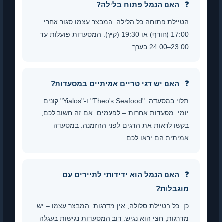
האם הנמל פתוח בלילה?
ילת פתוחה כל הלילה. המבצר עצמו סגור אחרי
17:00 (חורף) או 19:30 (קיץ). המסעדות פועלות עד
24:0 בערך.
האם יש דגי טריים אמיתיים במסעדות?
תלוי במסעדה. "Theo's Seafood" ו-"Yialos" קונים
י. מסעדות אחרות – לפעמים. אם זה חשוב לכם,
ו לראות את הדגים לפני ההזמנה. במסעדה
תית הם יראו לכם.
האם הנמל הוא ידידותי לתיירים עם
גבלות?
 כל הטיילת סלולה, אין מדרגות. המבצר עצמו – יש
גות, חצי הוא נגיש. רוב המסעדות נגישות בעגלה