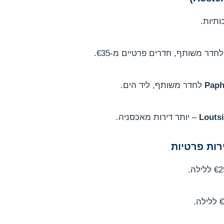
Paph
Louts