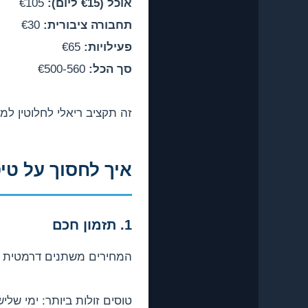
אוכל (€15 ליום):
€105
תחבורה ציבורית:
€30
פעילויות:
€65
סך הכל:
€500-560
זה תקציב ריאלי לחלוטין למ
איך לחסוך על טי
1. תזמון חכם
המחירים משתנים דרמטית ל
טוסים זולות ביותר: ימי שליש