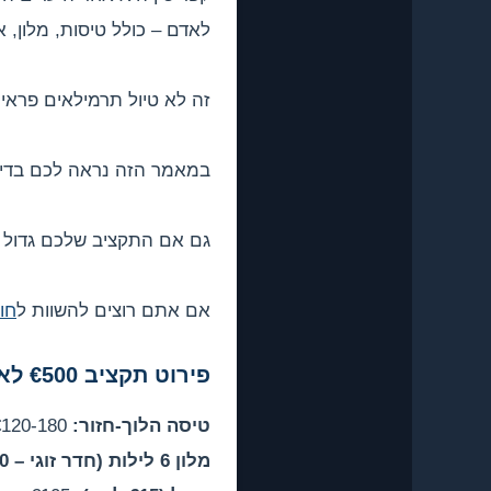
לאדם – כולל טיסות, מלון, או
זה לא טיול תרמילאים פראי –
במאמר הזה נראה לכם בדיוק
גם אם התקציב שלכם גדול י
אם אתם רוצים להשוות ל
חו
פירוט תקציב €500 לאדם
טיסה הלוך-חזור:
€120-180
מלון 6 לילות (חדר זוגי – €30/לילה לאדם):