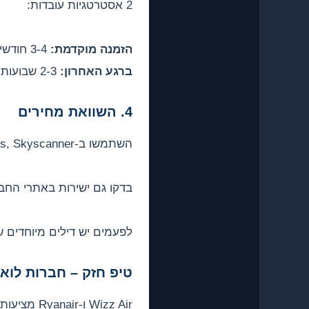
2 אסטרטגיות עובדות:
הזמנה מוקדמת:
3-4 חודשים לפני – מקבלים המחירים הזולים
ברגע האחרון:
2-3 שבועות לפני – חברות מנסות למלא מקומות פנויים
4. השוואת מחירים
השתמשו ב-Google Flights, Skyscanner, ו-Kayak.
בדקו גם ישירות באתרי החברות (srair, El Al, Arkia
לפעמים יש דילים מיוחדים 
טיפ חזק – חברות לואו
Wizz Air ו-Ryanair מציעות הטיסות הזולות ביותר לפאפוס.