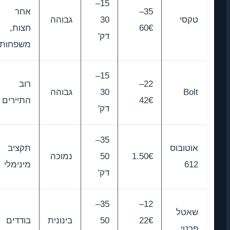
15–
35–
אחר
טקסי
30
גבוהה
60€
חצות,
דק'
משפחות
15–
22–
רוב
Bolt
30
גבוהה
42€
התיירים
דק'
35–
אוטובוס
תקציב
1.50€
50
נמוכה
612
מינימלי
דק'
35–
12–
שאטל
22€
50
בינונית
בודדים
פרטי