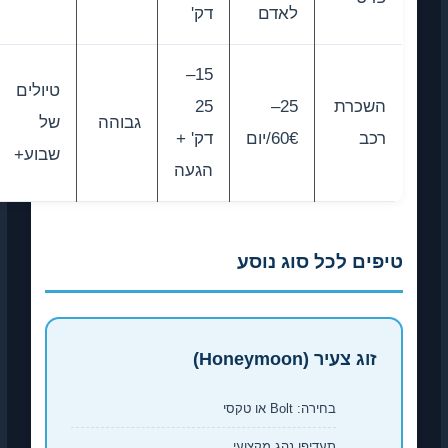
לאדם
דק'
15–
טיולים
השכרת
25–
25
גבוהה
של
רכב
60€/יום
דק' +
שבוע+
הגעה
טיפים לכל סוג נוסע
זוג צעיר (Honeymoon)
בחירה: Bolt או טקסי
תעדיפו נהג מקצועי