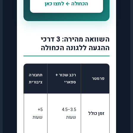
הכחולה ← לחצו כאן
השוואה מהירה: 3 דרכי
ההגעה ללגונה הכחולה
שייט
רכב שכור +
תחבורה
פרמטר
מאורגן
ספארי
ציבורית
5–6
3.5–4.5
5+
שעות
זמן כולל
שעות
שעות
(חוויה
מלאה)