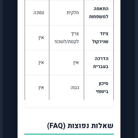
התאמה
חלקית
נמוכה
מצוינת
למשפחות
ציוד
צריך
אין
כלול
שנירקול
לקנות/לשכור
הדרכה
אין
אין
כן
בעברית
סיכון
גבוה
אין
אין
ביטוחי
שאלות נפוצות (FAQ)