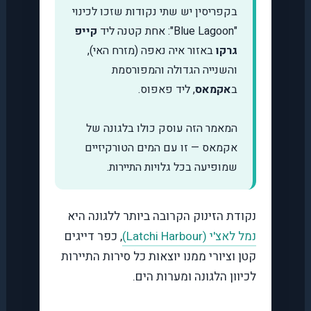
בקפריסין יש שתי נקודות שזכו לכינוי
"Blue Lagoon": אחת קטנה ליד
קייפ
גרקו
באזור איה נאפה (מזרח האי),
והשנייה הגדולה והמפורסמת
ב
אקמאס
, ליד פאפוס.
המאמר הזה עוסק כולו בלגונה של
אקמאס — זו עם המים הטורקיזיים
שמופיעה בכל גלויות התיירות.
נקודת הזינוק הקרובה ביותר ללגונה היא
נמל לאצ'י (Latchi Harbour)
, כפר דייגים
קטן וציורי ממנו יוצאות כל סירות התיירות
לכיוון הלגונה ומערות הים.