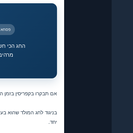
פסחא ק
החג הכי חש
מרהיבה
אם תבקרו בקפריסין בזמן הפסחא (Pascha) האורתודוקסי, אתם זוכים בחוויה 
בניגוד לחג המולד שהוא בעי
יחד.