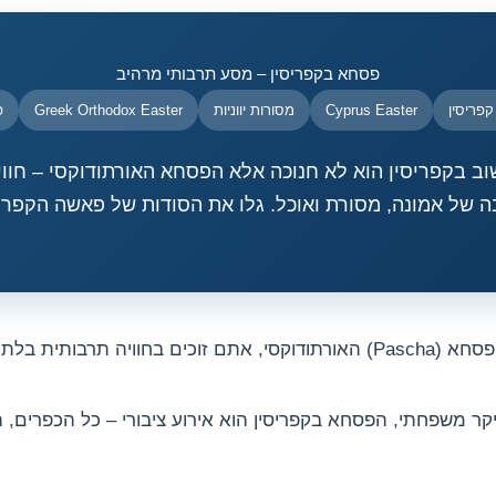
פסחא בקפריסין – מסע תרבותי מרהיב
פריסין
Cyprus Easter
מסורות יווניות
Greek Orthodox Easter
פ
וב בקפריסין הוא לא חנוכה אלא הפסחא האורתודוקסי – חווי
 של אמונה, מסורת ואוכל. גלו את הסודות של פאשה הקפר
תרבותית בלתי נשכחת.
קר משפחתי, הפסחא בקפריסין הוא אירוע ציבורי – כל הכפרים, הער