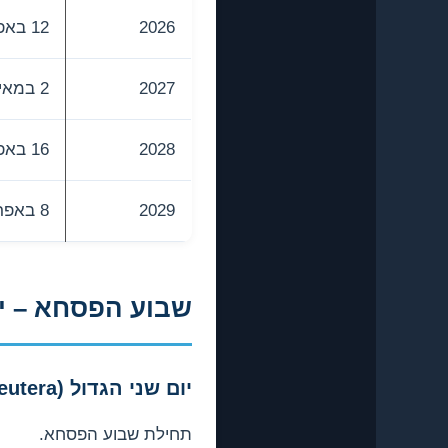
2026
12 באפריל
2027
2 במאי
2028
16 באפריל
2029
8 באפריל
שבוע הפסחא – יו
יום שני הגדול (Megali Deutera)
תחילת שבוע הפסחא.