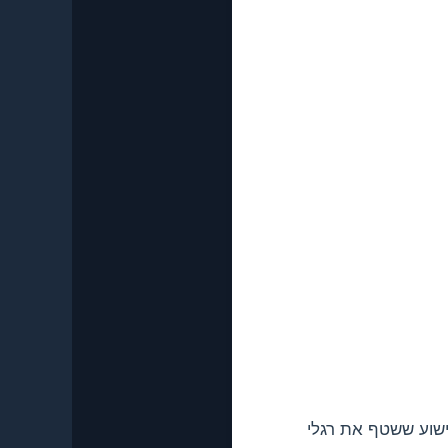
רגליהם של 12 נזירים, בדמותו של ישוע ששטף את רגלי