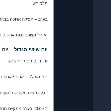
תלמידיו.
בערב – תפילה ארוכה במיוחד, של 12 הפסוקים 
הקהל מצובב נרות ארוכים ו
יום שישי הגדול – יום
זהו היום הכי קודר בחג.
צום מוחלט – אסור לאכול דבר
בכל כנסייה מקושטת "הקבר
ב-20:00 בערב מתקיים תהלוכת הקבר הקדוש – הקהל הולך עם הקבר מסביב לכפר/לעיר, שר פיוטים, ומדליק נרות.