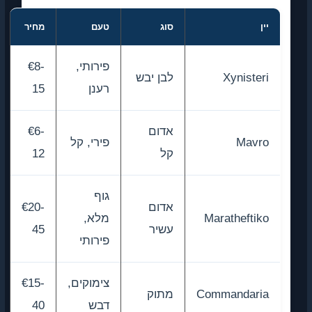
יין
סוג
טעם
מחיר
פירותי,
€8-
Xynisteri
לבן יבש
רענן
15
אדום
€6-
Mavro
פירי, קל
קל
12
גוף
אדום
€20-
Maratheftiko
מלא,
עשיר
45
פירותי
צימוקים,
€15-
Commandaria
מתוק
דבש
40