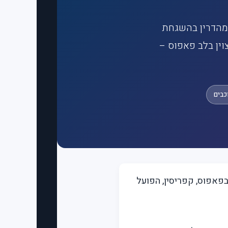
מהדרין בהשגחת
וין בלב פאפוס –
Blue Lagoon Kosher ) הוא מלון בוטיק כשר בדרגת 4 כוכבים בפאפוס, קפריסין, הפועל