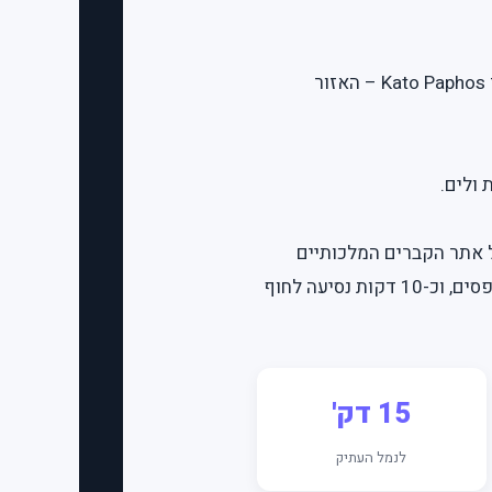
המלון ממוקם בשדרת Tombs of the Kings, אחד הצירים התיירותיים החשובים של פאפוס, באזור Kato Paphos – האזור
ולים.
ם כיסאות ושמשיות להשכרה), כ-7 דקות הליכה אל אתר הקברים המלכותיים
(Tombs of the Kings) הרשום ברשימת אונסק"ו, כ-15 דקות הליכה אל נמל פאפוס העתיק והפסיפסים, וכ-10 דקות נסיעה לחוף
15 דק'
לנמל העתיק